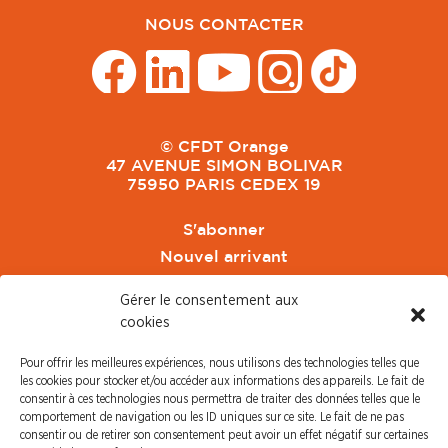
NOUS CONTACTER
© CFDT Orange
47 AVENUE SIMON BOLIVAR
75950 PARIS CEDEX 19
S'abonner
Nouvel arrivant
Pacte de Pouvoir de Vivre
Gérer le consentement aux
Toute l'actu CFDT Orange
cookies
CFDT
Pour offrir les meilleures expériences, nous utilisons des technologies telles que
CFDT Cadres
les cookies pour stocker et/ou accéder aux informations des appareils. Le fait de
CFDT Retraités
consentir à ces technologies nous permettra de traiter des données telles que le
comportement de navigation ou les ID uniques sur ce site. Le fait de ne pas
L'UFFA
consentir ou de retirer son consentement peut avoir un effet négatif sur certaines
CFDT F3C