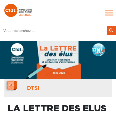
Search
Search Butt
for:
DTSI
LA LETTRE DES ELUS