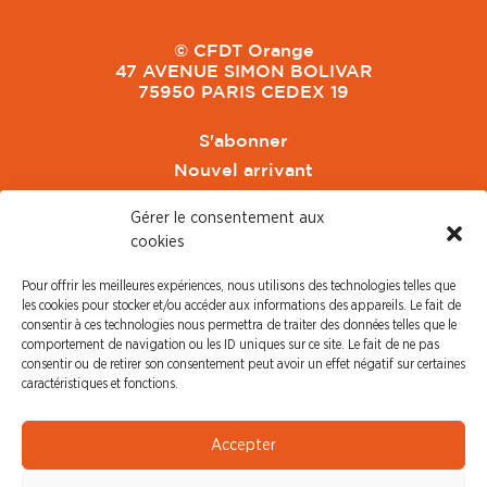
© CFDT Orange
47 AVENUE SIMON BOLIVAR
75950 PARIS CEDEX 19
S'abonner
Nouvel arrivant
Pacte de Pouvoir de Vivre
Gérer le consentement aux
Toute l'actu CFDT Orange
cookies
CFDT
Pour offrir les meilleures expériences, nous utilisons des technologies telles que
CFDT Cadres
les cookies pour stocker et/ou accéder aux informations des appareils. Le fait de
CFDT Retraités
consentir à ces technologies nous permettra de traiter des données telles que le
comportement de navigation ou les ID uniques sur ce site. Le fait de ne pas
L'UFFA
consentir ou de retirer son consentement peut avoir un effet négatif sur certaines
CFDT F3C
caractéristiques et fonctions.
PRESSE
Accepter
Communiqué de Presse