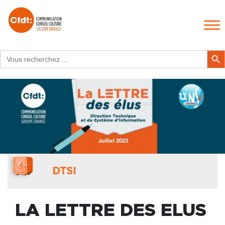
Search
Search Butt
for:
DTSI
LA LETTRE DES ELUS