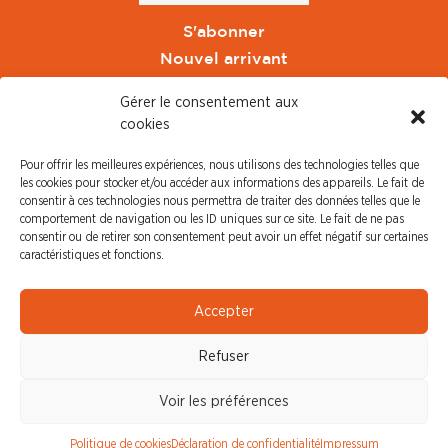
S'abonner
Nouvel arrivant
Pacte de Pouvoir de Vivre
Gérer le consentement aux
Toute l'actu CFDT Orange
cookies
CFDT
Pour offrir les meilleures expériences, nous utilisons des technologies telles que
CFDT Cadres
les cookies pour stocker et/ou accéder aux informations des appareils. Le fait de
CFDT Retraités
consentir à ces technologies nous permettra de traiter des données telles que le
comportement de navigation ou les ID uniques sur ce site. Le fait de ne pas
L'UFFA
consentir ou de retirer son consentement peut avoir un effet négatif sur certaines
CFDT F3C
caractéristiques et fonctions.
PRESSE
Accepter
Communiqué de Presse
Refuser
Revue de Presse
Nous contacter
Voir les préférences
© CFDT Orange |
Mentions Légales
|
Protection des
Politique de cookies
Déclaration de confidentialité
Impressum