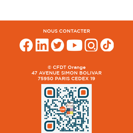
NOUS CONTACTER
© CFDT Orange
47 AVENUE SIMON BOLIVAR
75950 PARIS CEDEX 19