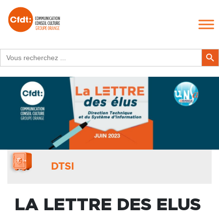
Search
Search Butt
for:
DTSI
LA LETTRE DES ELUS