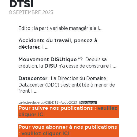
DTSI
8 SEPTEMBRE 2023
Edito : la part variable managériale !…
Accidents du travail, pensez à
! …
déclarer.
Depuis sa
Mouvement DISUtique *?
création, la
n’a cessé de construire ! …
DISU
: La Direction du Domaine
Datacenter
Datacenter (DDC) s’est entêtée à mener de
front ! …
La-lettre-des-elus-CSE-DTSI-Aout-2023
Télécharger
Pour suivre nos publications :
veuillez
I
cliquer IC
Pour vous abonner à nos publications
:
veuillez cliquer ICI