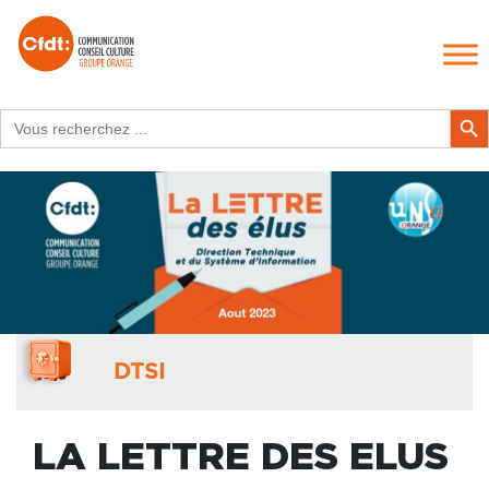
Search
Search Butt
for:
DTSI
LA LETTRE DES ELUS