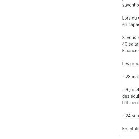
savent p
Lors du 
en capac
Si vous 
40 salar
Finance
Les proc
– 28 mai
– 9 juill
des équi
bâtiment
– 24 sep
En total