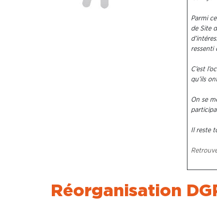
Parmi ceu
de Site 
d’intéres
ressenti 
C’est l’o
qu’ils o
On se me
participa
Il reste
Retrouve
Réorganisation DGP