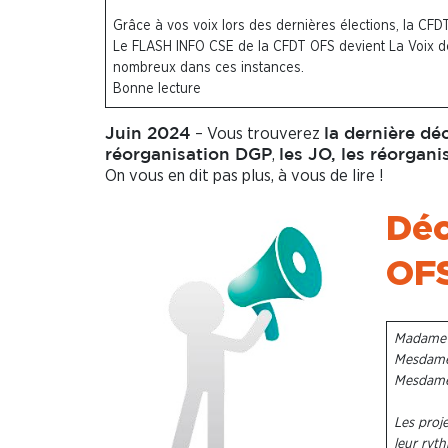
Grâce à vos voix lors des dernières élections, la CFD
Le FLASH INFO CSE de la CFDT OFS devient La Voix de
nombreux dans ces instances.
Bonne lecture
– Vous trouverez
Juin 2024
la dernière dé
,
réorganisation DGP
les JO, les réorgan
On vous en dit pas plus, à vous de lire !
Déc
OFS
Madame l
Mesdames
Mesdames
Les proj
leur ryt