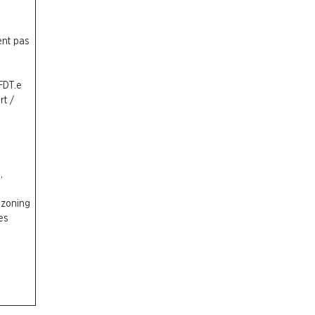
ent pas
FDT.
e
rt /
),
o zoning
es