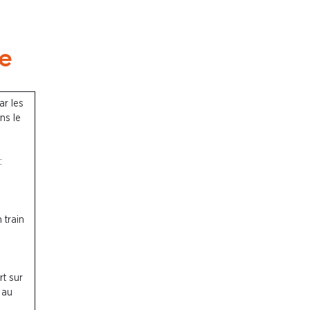
re
ar les
ns le
:
 train
rt sur
 au