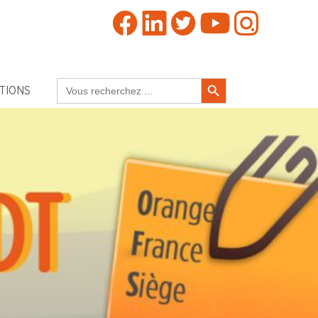
Search Button
Search
TIONS
for: