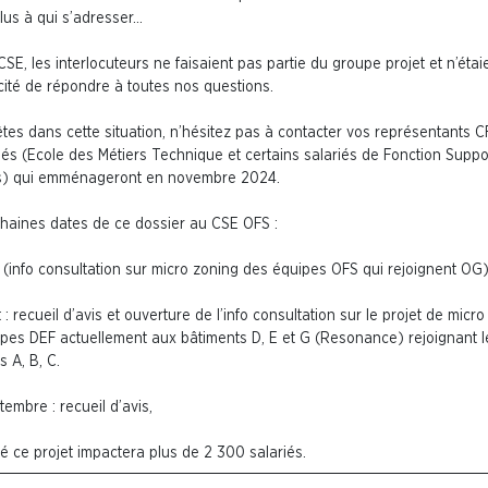
lus à qui s’adresser…
CSE, les interlocuteurs ne faisaient pas partie du groupe projet et n’étai
ité de répondre à toutes nos questions.
êtes dans cette situation, n’hésitez pas à contacter vos représentants C
iés (Ecole des Métiers Technique et certains salariés de Fonction Suppo
s) qui emménageront en novembre 2024.
haines dates de ce dossier au CSE OFS :
 (info consultation sur micro zoning des équipes OFS qui rejoignent OG
et : recueil d’avis et ouverture de l’info consultation sur le projet de micr
pes DEF actuellement aux bâtiments D, E et G (Resonance) rejoignant l
s A, B, C.
tembre : recueil d’avis,
ité ce projet impactera plus de 2 300 salariés.