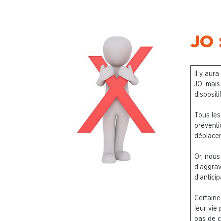
JO 
I
l y aura
JO, mais
disposit
Tous les
préventi
déplacem
Or, nous
d’aggrav
d’antici
Certaine
leur vie
pas de c