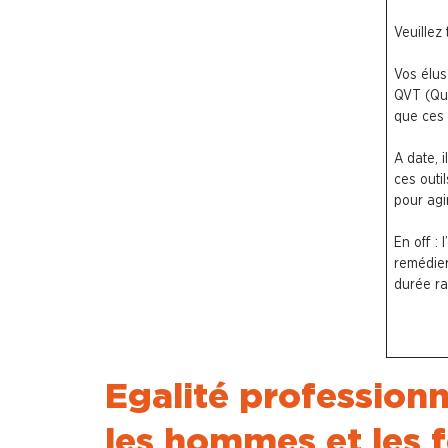
Veuillez 
Vos élus
QVT (Qua
que ces d
A date, 
ces outi
pour agir
En off : 
remédier
durée ra
Egalité professionn
les hommes et les