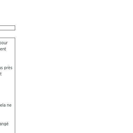
 pour
ment
us près
t
Cela ne
hangé