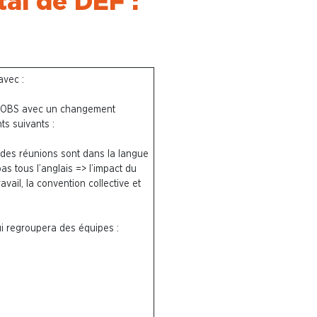
tal de DEF :
 avec :
B d’OBS avec un changement
ts suivants :
% des réunions sont dans la langue
s tous l’anglais => l’impact du
vail, la convention collective et
qui regroupera des équipes :