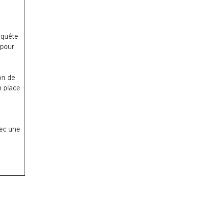
enquête
 pour
on de
n place
vec une