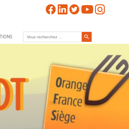
Search Button
Search
TIONS
for: