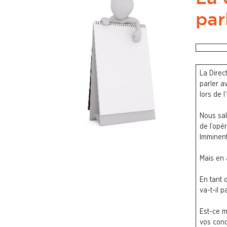
par
La Direc
parler a
lors de l
Nous sal
de l’opé
Imminent
Mais en
En tant 
va-t-il 
Est-ce m
vos cond