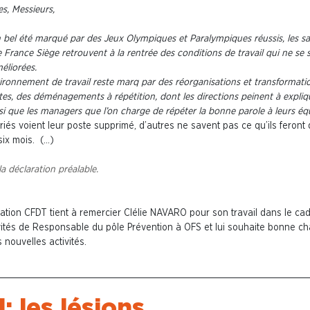
, Messieurs,
 bel été marqué par des Jeux Olympiques et Paralympiques réussis, les sa
 France Siège retrouvent à la rentrée des conditions de travail qui ne se 
éliorées.
ironnement de travail reste marq par des réorganisations et transformati
tes, des déménagements à répétition, dont les directions peinent à expliq
nsi que les managers que l’on charge de répéter la bonne parole à leurs éq
riés voient leur poste supprimé, d’autres ne savent pas ce qu’ils feront
six mois. (…)
la déclaration préalable.
ation CFDT tient à remercier Clélie NAVARO pour son travail dans le ca
vités de Responsable du pôle Prévention à OFS et lui souhaite bonne c
 nouvelles activités.
: les lésions