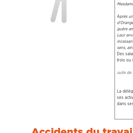
Mesdames
A
près un
d’Orange
guère am
Leur env
incessan
sens, ai
Des sala
trois ou 
suite de 
La délég
ses acti
dans ses
Accidents du travail