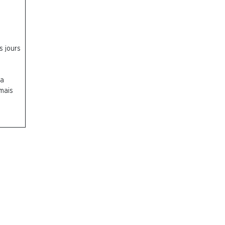
s jours
la
 mais