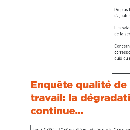
De plus 
s’ajoute
Les sala
de la se
Concern
correspo
quid du 
Enquête qualité de 
travail: la dégradat
continue…
Les 3 CSSCT d’OFS ont été mandatés par le CSE pour 