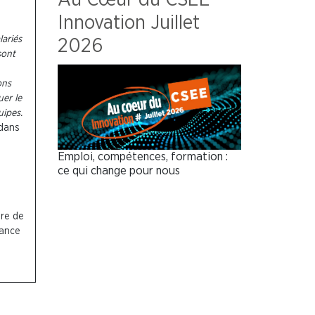
Innovation Juillet
lariés
2026
sont
ons
uer le
uipes.
 dans
Emploi, compétences, formation :
ce qui change pour nous
dre de
hance