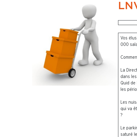
LNV
Vos élus
000 sala
Comment 
La Direc
dans les
Quid de 
les péri
Les nui
qui va ê
?
Le parki
saturé l