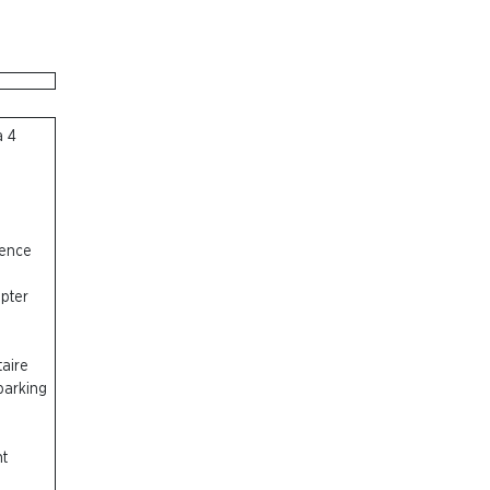
à 4
sence
mpter
aire
parking
nt