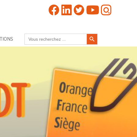
Search Button
Search
TIONS
for: