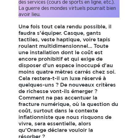
des services (cours de sports en ligne, etc.).
La guerre des mondes virtuels pourrait bien
avoir lieu.
Une fois tout cela rendu possible, il
faudra s’équiper.
Casque, gants
tactiles, veste haptique, voire tapis
roulant multidimensionnel… Toute
une installation dont le coût est
encore prohibitif et qui exige de
disposer d’un espace inoccupé d’au
moins quatre mètres carrés chez soi.
Cela restera-t-il un luxe réservé à
quelques-uns ? De nouveaux critères
de richesse vont-ils émerger ?
Comment ne pas accentuer la
fracture numérique, où la question du
coût, surtout dans le contexte
inflationniste que nous risquons de
vivre, sera essentielle, alors
qu’Orange déclare vouloir la
résorber ?