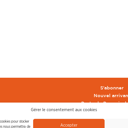
S'abonner
Nouvel arrivan
Pacte de Pouvoir d
Gérer le consentement aux cookies
Toute l'actu CFDT 
CFDT
 cookies pour stocker
Accepter
CFDT Cadres
ies nous permettra de