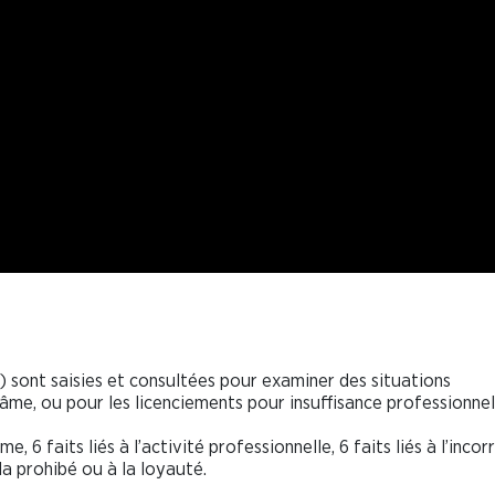
 sont saisies et consultées pour examiner des situations
blâme, ou pour les licenciements pour insuffisance professionnel
e, 6 faits liés à l’activité professionnelle, 6 faits liés à l’incor
a prohibé ou à la loyauté.