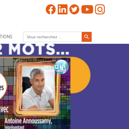
Search Button
Search
TIONS
for: