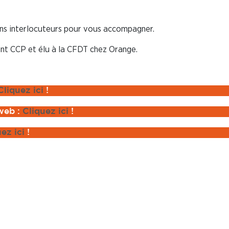
bons interlocuteurs pour vous accompagner.
ant CCP et élu à la CFDT chez Orange.
Cliquez ici
!
 web :
Cliquez ici
!
uez ici
!