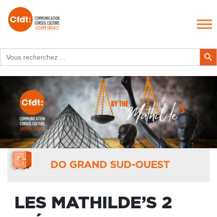
Search
Search Butt
for:
DO GRAND SUD-OUEST
LES MATHILDE’S 2