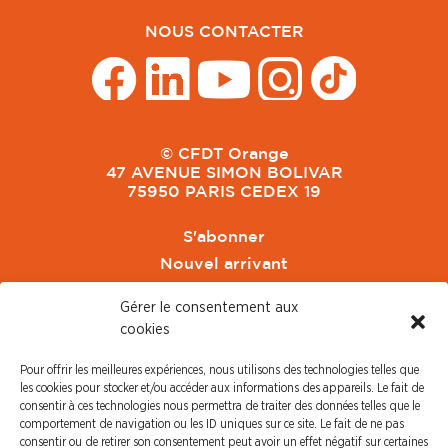
NOUS CONTACTER
© CFDT Orange
47 AVENUE SIMON BOLIVAR
75950 PARIS CEDEX 19
S'abonner
Nouvel arrivant
Pacte de Pouvoir de Vivre
Gérer le consentement aux
Toute l'actu CFDT Orange
cookies
CFDT
Pour offrir les meilleures expériences, nous utilisons des technologies telles que
CFDT Cadres
les cookies pour stocker et/ou accéder aux informations des appareils. Le fait de
CFDT Retraités
consentir à ces technologies nous permettra de traiter des données telles que le
comportement de navigation ou les ID uniques sur ce site. Le fait de ne pas
L'UFFA
consentir ou de retirer son consentement peut avoir un effet négatif sur certaines