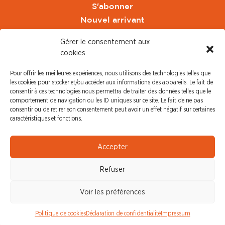
S'abonner
Nouvel arrivant
Pacte de Pouvoir de Vivre
Gérer le consentement aux
Toute l'actu CFDT Orange
cookies
CFDT
Pour offrir les meilleures expériences, nous utilisons des technologies telles que
CFDT Cadres
les cookies pour stocker et/ou accéder aux informations des appareils. Le fait de
CFDT Retraités
consentir à ces technologies nous permettra de traiter des données telles que le
comportement de navigation ou les ID uniques sur ce site. Le fait de ne pas
L'UFFA
consentir ou de retirer son consentement peut avoir un effet négatif sur certaines
CFDT F3C
caractéristiques et fonctions.
PRESSE
Accepter
Communiqué de Presse
Refuser
Revue de Presse
Nous contacter
Voir les préférences
© CFDT Orange |
Mentions Légales
|
Protection des
Politique de cookies
Déclaration de confidentialité
Impressum
données personnelles