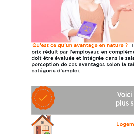
Qu’est ce qu’un avantage en nature ?
I
prix réduit par l’employeur, en compléme
doit être évaluée et intégrée dans le sala
perception de ces avantages selon la taill
catégorie d’emploi.
Voici
plus s
Logeme