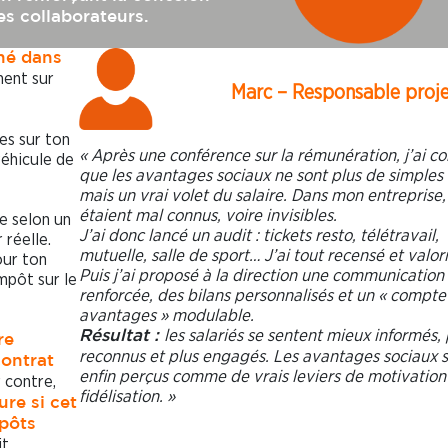
es collaborateurs.
né dans
ment sur
Marc – Responsable proj
es sur ton
« Après une conférence sur la rémunération, j’ai c
véhicule de
que les avantages sociaux ne sont plus de simples
mais un vrai volet du salaire. Dans mon entreprise, 
étaient mal connus, voire invisibles.
e selon un
J’ai donc lancé un audit : tickets resto, télétravail,
 réelle.
mutuelle, salle de sport… J’ai tout recensé et valori
our ton
Puis j’ai proposé à la direction une communication
mpôt sur le
renforcée, des bilans personnalisés et un « compte
avantages » modulable.
les salariés se sentent mieux informés, 
Résultat :
re
reconnus et plus engagés. Les avantages sociaux 
ontrat
enfin perçus comme de vrais leviers de motivation
r contre,
fidélisation. »
ure si cet
mpôts
it.