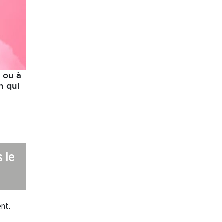
t ou à
n qui
 le
nt.