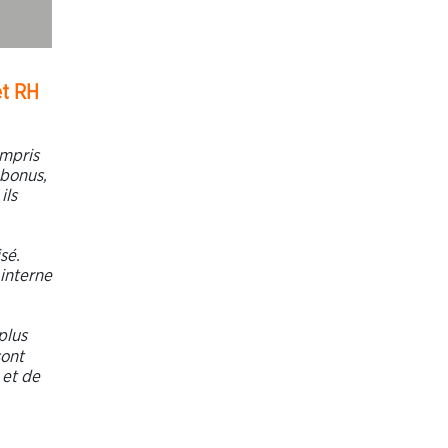
et RH
ompris
 bonus,
ils
sé.
 interne
plus
sont
 et de