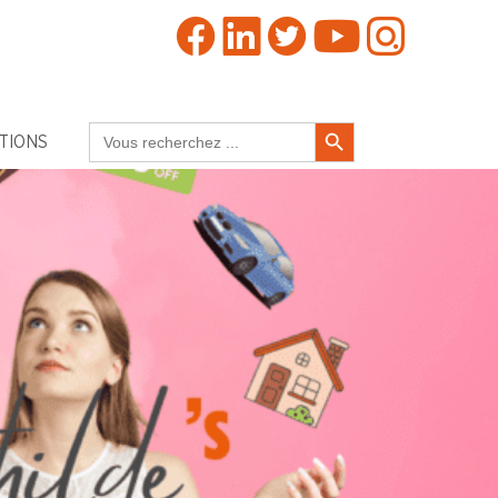
Search Button
Search
TIONS
for: