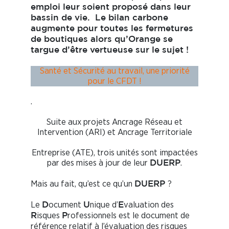
emploi leur soient proposé dans leur
bassin de vie. Le bilan carbone
augmente pour toutes les fermetures
de boutiques alors qu’Orange se
targue d’être vertueuse sur le sujet !
Santé et Sécurité au travail, une priorité
pour le CFDT !
.
Suite aux projets Ancrage Réseau et
Intervention (ARI) et Ancrage Territoriale
Entreprise (ATE), trois unités sont impactées
par des mises à jour de leur
.
DUERP
Mais au fait, qu’est ce qu’un
?
DUERP
Le
ocument
nique d’
valuation des
D
U
E
isques
rofessionnels est le document de
R
P
référence relatif à l’évaluation des risques