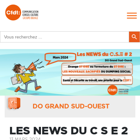
Search
Search Butt
for:
DO GRAND SUD-OUEST
LES NEWS DU C S E 2
13 MARS 2024