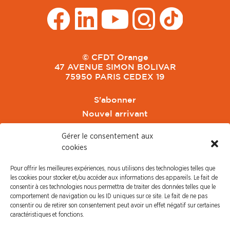
© CFDT Orange
47 AVENUE SIMON BOLIVAR
75950 PARIS CEDEX 19
S'abonner
Nouvel arrivant
Pacte de Pouvoir de Vivre
Gérer le consentement aux
Toute l'actu CFDT Orange
cookies
CFDT
Pour offrir les meilleures expériences, nous utilisons des technologies telles que
CFDT Cadres
les cookies pour stocker et/ou accéder aux informations des appareils. Le fait de
CFDT Retraités
consentir à ces technologies nous permettra de traiter des données telles que le
comportement de navigation ou les ID uniques sur ce site. Le fait de ne pas
L'UFFA
consentir ou de retirer son consentement peut avoir un effet négatif sur certaines
CFDT F3C
caractéristiques et fonctions.