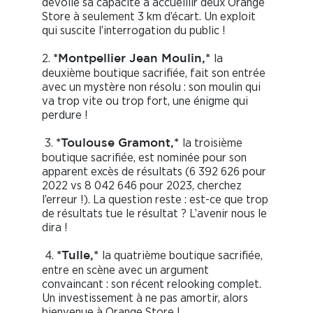
dévoile sa capacité à accueillir deux Orange
Store à seulement 3 km d’écart. Un exploit
qui suscite l’interrogation du public !
2.
la
*Montpellier Jean Moulin,*
deuxième boutique sacrifiée, fait son entrée
avec un mystère non résolu : son moulin qui
va trop vite ou trop fort, une énigme qui
perdure !
3.
la troisième
*Toulouse Gramont,*
boutique sacrifiée, est nominée pour son
apparent excès de résultats (6 392 626 pour
2022 vs 8 042 646 pour 2023, cherchez
l’erreur !). La question reste : est-ce que trop
de résultats tue le résultat ? L’avenir nous le
dira !
4.
la quatrième boutique sacrifiée,
*Tulle,*
entre en scène avec un argument
convaincant : son récent relooking complet.
Un investissement à ne pas amortir, alors
bienvenue à Orange Store !