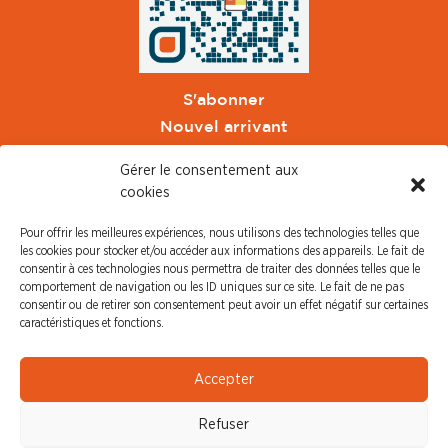
S'abonner
Nouvel arrivant
Pacte de Pouvoir de Vivre
Gérer le consentement aux
Toute l'actu CFDT Orange
cookies
CFDT
Pour offrir les meilleures expériences, nous utilisons des technologies telles que
CFDT Cadres
les cookies pour stocker et/ou accéder aux informations des appareils. Le fait de
CFDT Retraités
consentir à ces technologies nous permettra de traiter des données telles que le
comportement de navigation ou les ID uniques sur ce site. Le fait de ne pas
L'UFFA
consentir ou de retirer son consentement peut avoir un effet négatif sur certaines
CFDT F3C
caractéristiques et fonctions.
PRESSE
Accepter
Communiqué de Presse
Refuser
Revue de Presse