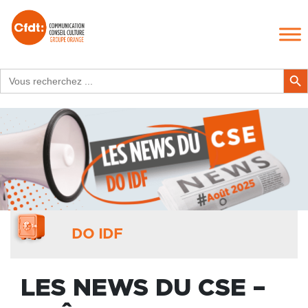
Search
Search Butt
for:
DO IDF
LES NEWS DU CSE –