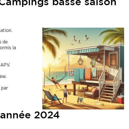
 Campings basse saison
ation.
s de
ormis la
 APV.
ine.
 par
d’année 2024