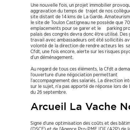
Une nouvelle fois, un projet immobilier provoq
aggravation du temps de trajet de nos collègu
site distant de 14 kms de La Garde. Amateurism
le site de Toulon Castigneau ne possède que 70
emplacements pour se garer et le parking pr
palais des congrès devra donc être utilisé. Des
travail avec ambassadeurs ont été sollicités a
volonté de la direction de rendre acteurs les sa
Cfdt, une fois encore, alerte sur les risques ps
d’un déménagement.
Au regard de tous ces éléments, la Cfdt a dem
l’ouverture d’une négociation permettant
l’accompagnement des salariés. La direction in
sur le sujet, n’a pas apporté de réponse lors de 
du 26 septembre.
Arcueil La Vache No
Signe d’une optimisation des coûts et des bâtim
(DSCE) et de l’Agence Pro-PME IDF (A2P) de la