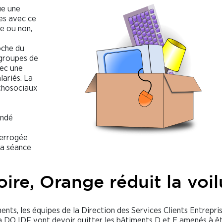
ue une
es avec ce
e ou non,
oche du
 groupes de
vec une
lariés. La
ychosociaux
andé
terrogée
la séance
ire, Orange réduit la voil
ents, les équipes de la Direction des Services Clients Entrepri
 DO IDF vont devoir quitter les bâtiments D et E amenés à ê