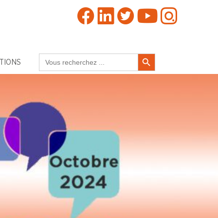
Search Button
Search
TIONS
for: