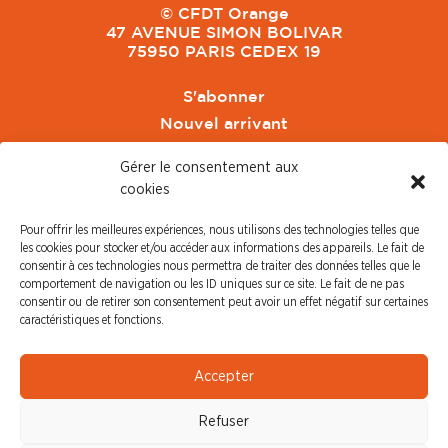
© CFDT Orange
47 AVENUE SIMON BOLIVAR
75950 PARIS CEDEX 19
S'abonner
Nouvel arrivant
Pacte de Pouvoir de Vivre
Gérer le consentement aux
Toute l'actu CFDT Orange
cookies
CFDT
Pour offrir les meilleures expériences, nous utilisons des technologies telles que
CFDT Cadres
les cookies pour stocker et/ou accéder aux informations des appareils. Le fait de
CFDT Retraités
consentir à ces technologies nous permettra de traiter des données telles que le
comportement de navigation ou les ID uniques sur ce site. Le fait de ne pas
L'UFFA
consentir ou de retirer son consentement peut avoir un effet négatif sur certaines
CFDT F3C
caractéristiques et fonctions.
PRESSE
Accepter
Communiqué de Presse
Refuser
Revue de Presse