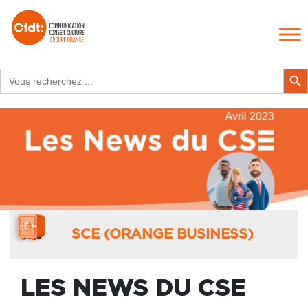
Search
Search Butt
for:
SCE (ORANGE BUSINESS)
LES NEWS DU CSE