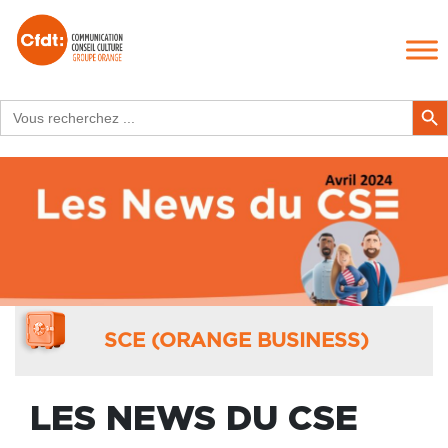
Search
Search Butt
for:
SCE (ORANGE BUSINESS)
LES NEWS DU CSE