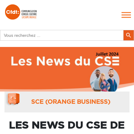
Search
Search Butt
for:
SCE (ORANGE BUSINESS)
LES NEWS DU CSE DE