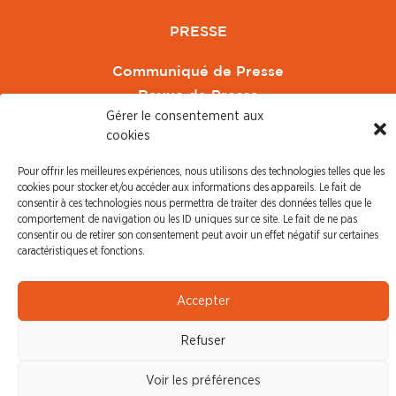
PRESSE
Communiqué de Presse
Revue de Presse
Gérer le consentement aux
Nous contacter
cookies
© CFDT Orange |
Mentions Légales
|
Protection des
Pour offrir les meilleures expériences, nous utilisons des technologies telles que les
données personnelles
cookies pour stocker et/ou accéder aux informations des appareils. Le fait de
consentir à ces technologies nous permettra de traiter des données telles que le
comportement de navigation ou les ID uniques sur ce site. Le fait de ne pas
consentir ou de retirer son consentement peut avoir un effet négatif sur certaines
caractéristiques et fonctions.
Accepter
Refuser
Voir les préférences