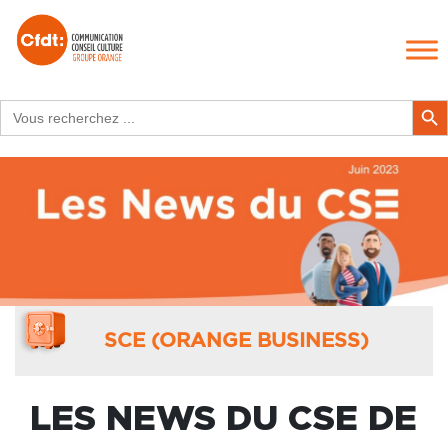
Search
Search Butt
for:
SCE (ORANGE BUSINESS)
LES NEWS DU CSE DE