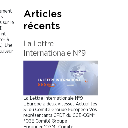
sement
Articles
urs
s sur le
récents
T,
int
ter à
La Lettre
.). Une
hauteur
Internationale N°9
La Lettre Internationale N°9
L’Europe à deux vitesses Actualités
S1 du Comité Groupe Européen Vos
représentants CFDT du CGE-CGM*
*CGE Comité Groupe
Européen*CGM : Comité…