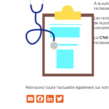
À la sui
reclasse
Les recl
de la po
concentr
La
Cfdt
reclasse
Retrouvez toute l’actualité également sur not
Email
Facebook
LinkedIn
Twitter