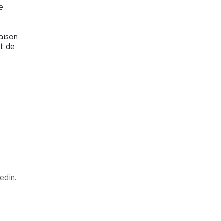
e
raison
et de
 de
edin.