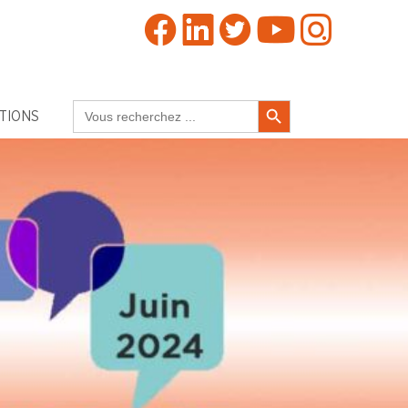
Search Button
Search
TIONS
for: