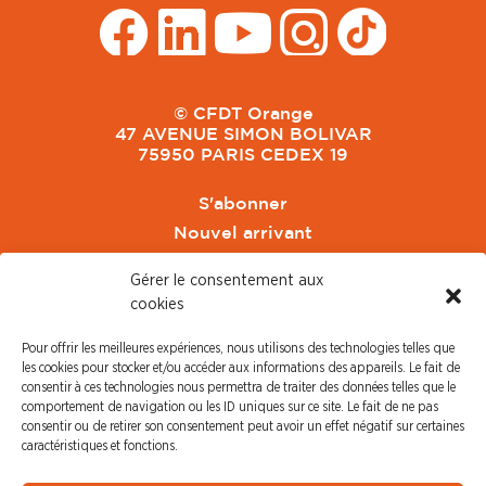
© CFDT Orange
47 AVENUE SIMON BOLIVAR
75950 PARIS CEDEX 19
S'abonner
Nouvel arrivant
Pacte de Pouvoir de Vivre
Gérer le consentement aux
Toute l'actu CFDT Orange
cookies
CFDT
Pour offrir les meilleures expériences, nous utilisons des technologies telles que
CFDT Cadres
les cookies pour stocker et/ou accéder aux informations des appareils. Le fait de
CFDT Retraités
consentir à ces technologies nous permettra de traiter des données telles que le
comportement de navigation ou les ID uniques sur ce site. Le fait de ne pas
L'UFFA
consentir ou de retirer son consentement peut avoir un effet négatif sur certaines
CFDT F3C
caractéristiques et fonctions.
PRESSE