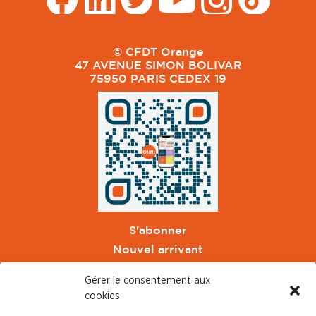
© CFDT Orange
47 AVENUE SIMON BOLIVAR
75950 PARIS CEDEX 19
S'abonner
Nouvel arrivant
Pacte de Pouvoir de Vivre
Gérer le consentement aux
Toute l'actu CFDT Orange
cookies
CFDT