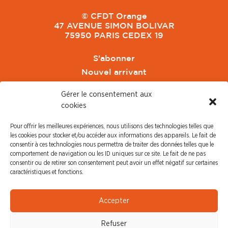
© CFDT Orange
47 AVENUE SIMON BOLIVAR
75950 PARIS CEDEX 19
S'abonner
Nouvel arrivant
Pacte de Pouvoir de Vivre
Gérer le consentement aux
Toute l'actu CFDT Orange
cookies
CFDT
Pour offrir les meilleures expériences, nous utilisons des technologies telles que
CFDT Cadres
les cookies pour stocker et/ou accéder aux informations des appareils. Le fait de
CFDT Retraités
consentir à ces technologies nous permettra de traiter des données telles que le
comportement de navigation ou les ID uniques sur ce site. Le fait de ne pas
L'UFFA
consentir ou de retirer son consentement peut avoir un effet négatif sur certaines
CFDT F3C
caractéristiques et fonctions.
PRESSE
Accepter
Communiqué de Presse
Refuser
Revue de Presse