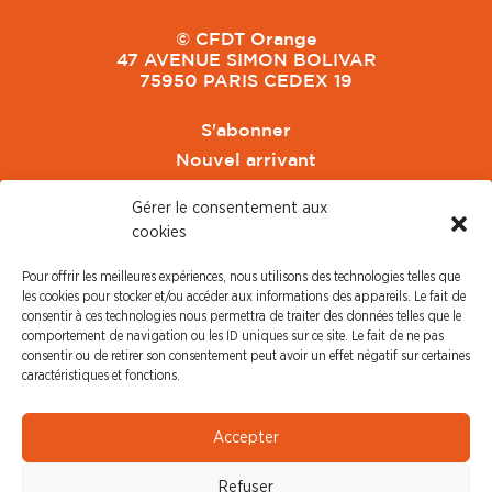
© CFDT Orange
47 AVENUE SIMON BOLIVAR
75950 PARIS CEDEX 19
S'abonner
Nouvel arrivant
Pacte de Pouvoir de Vivre
Gérer le consentement aux
Toute l'actu CFDT Orange
cookies
CFDT
Pour offrir les meilleures expériences, nous utilisons des technologies telles que
CFDT Cadres
les cookies pour stocker et/ou accéder aux informations des appareils. Le fait de
CFDT Retraités
consentir à ces technologies nous permettra de traiter des données telles que le
comportement de navigation ou les ID uniques sur ce site. Le fait de ne pas
L'UFFA
consentir ou de retirer son consentement peut avoir un effet négatif sur certaines
CFDT F3C
caractéristiques et fonctions.
PRESSE
Accepter
Communiqué de Presse
Refuser