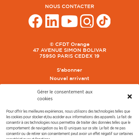
NOUS CONTACTER
© CFDT Orange
47 AVENUE SIMON BOLIVAR
75950 PARIS CEDEX 19
S'abonner
Nouvel arrivant
Pacte de Pouvoir de Vivre
Gérer le consentement aux
Toute l'actu CFDT Orange
cookies
CFDT
Pour offrir les meilleures expériences, nous utilisons des technologies telles que
CFDT Cadres
les cookies pour stocker et/ou accéder aux informations des appareils. Le fait de
CFDT Retraités
consentir à ces technologies nous permettra de traiter des données telles que le
comportement de navigation ou les ID uniques sur ce site. Le fait de ne pas
L'UFFA
consentir ou de retirer son consentement peut avoir un effet négatif sur certaines
CFDT F3C