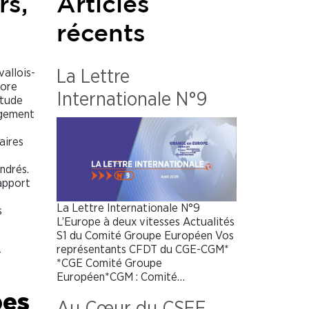
rs,
Articles
récents
allois-
La Lettre
tore
Internationale N°9
étude
ngement
aires
ndrés.
rapport
La Lettre Internationale N°9
s
L’Europe à deux vitesses Actualités
S1 du Comité Groupe Européen Vos
représentants CFDT du CGE-CGM*
-
*CGE Comité Groupe
Européen*CGM : Comité…
pes
Au Cœur du CSEE