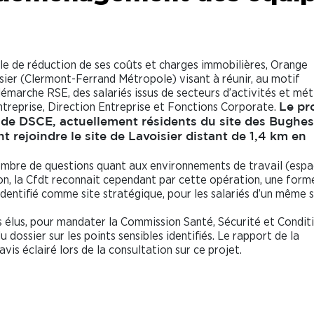
ale de réduction de ses coûts et charges immobilières, Orange
isier (Clermont-Ferrand Métropole) visant à réunir, au motif
démarche RSE, des salariés issus de secteurs d’activités et mét
ntreprise, Direction Entreprise et Fonctions Corporate.
Le pr
és de DSCE, actuellement résidents du site des Bughes
nt rejoindre le site de Lavoisier distant de 1,4 km en
nombre de questions quant aux environnements de travail (esp
ion, la Cfdt reconnait cependant par cette opération, une form
dentifié comme site stratégique, pour les salariés d’un même 
s élus, pour mandater la Commission Santé, Sécurité et Condit
dossier sur les points sensibles identifiés. Le rapport de la
is éclairé lors de la consultation sur ce projet.