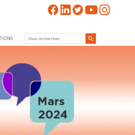
Search Button
Search
TIONS
for: