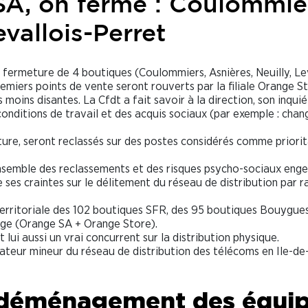
A, on ferme : Coulommie
evallois-Perret
 fermeture de 4 boutiques (Coulommiers, Asnières, Neuilly, Lev
miers points de vente seront rouverts par la filiale Orange S
 moins disantes. La Cfdt a fait savoir à la direction, son inqui
conditions de travail et des acquis sociaux (par exemple : cha
ure, seront reclassés sur des postes considérés comme priorit
’ensemble des reclassements et des risques psycho-sociaux enge
de ses craintes sur le délitement du réseau de distribution par 
 territoriale des 102 boutiques SFR, des 95 boutiques Bouygue
nge (Orange SA + Orange Store).
lui aussi un vrai concurrent sur la distribution physique.
ateur mineur du réseau de distribution des télécoms en Ile-de
 déménagement des équi