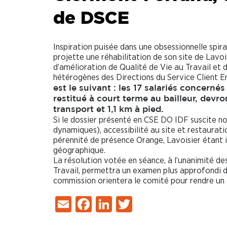
de DSCE
Inspiration puisée dans une obsessionnelle spir
projette une réhabilitation de son site de Lavo
d’amélioration de Qualité de Vie au Travail et 
hétérogènes des Directions du Service Client E
est le suivant : les 17 salariés concern
restitué à court terme au bailleur, devro
transport et 1,1 km à pied.
Si le dossier présenté en CSE DO IDF suscite 
dynamiques), accessibilité au site et restaurat
pérennité de présence Orange, Lavoisier étant i
géographique.
La résolution votée en séance, à l’unanimité de
Travail, permettra un examen plus approfondi du 
commission orientera le comité pour rendre un av
Email
Facebook
LinkedIn
Twitter