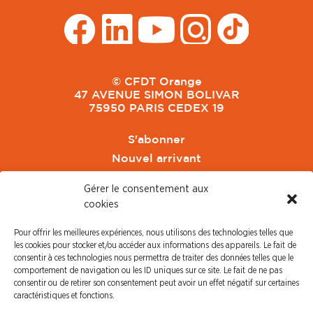
© CFDT Orange
47 AVENUE SIMON BOLIVAR
75950 PARIS CEDEX 19
S'abonner
Nouvel arrivant
Pacte de Pouvoir de Vivre
Gérer le consentement aux
Toute l'actu CFDT Orange
cookies
CFDT
Pour offrir les meilleures expériences, nous utilisons des technologies telles que
CFDT Cadres
les cookies pour stocker et/ou accéder aux informations des appareils. Le fait de
CFDT Retraités
consentir à ces technologies nous permettra de traiter des données telles que le
comportement de navigation ou les ID uniques sur ce site. Le fait de ne pas
L'UFFA
consentir ou de retirer son consentement peut avoir un effet négatif sur certaines
CFDT F3C
caractéristiques et fonctions.