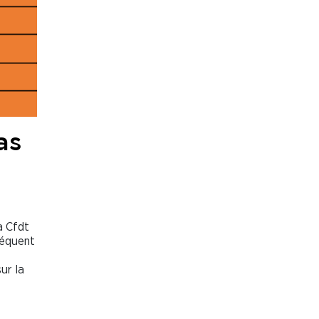
as
a Cfdt
séquent
ur la