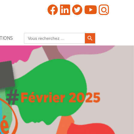
Search Button
Search
TIONS
for: