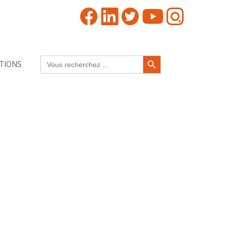
Search Button
Search
TIONS
for: