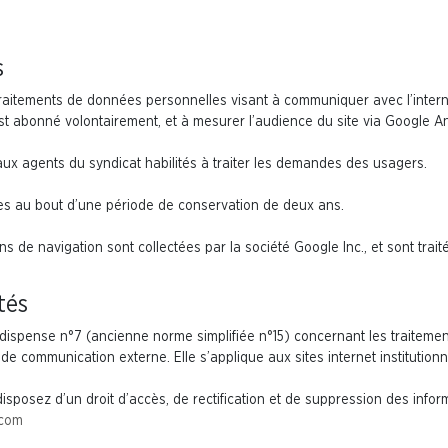
s
traitements de données personnelles visant à communiquer avec l’inte
’est abonné volontairement, et à mesurer l’audience du site via Google An
x agents du syndicat habilités à traiter les demandes des usagers.
es au bout d’une période de conservation de deux ans.
ns de navigation sont collectées par la société Google Inc., et sont trai
tés
 dispense n°7 (ancienne norme simplifiée n°15) concernant les traitem
de communication externe. Elle s’applique aux sites internet institutionn
 disposez d’un droit d’accès, de rectification et de suppression des inf
.com