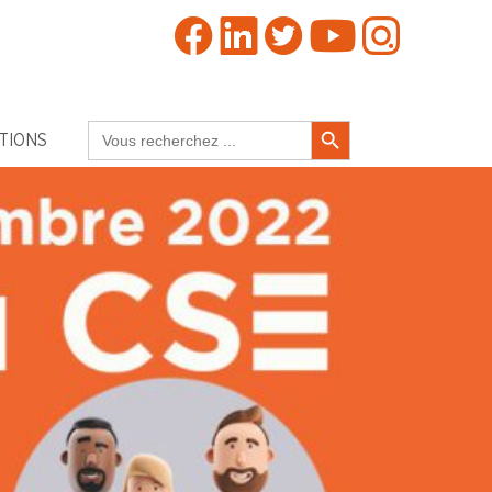
Search Button
Search
TIONS
for: