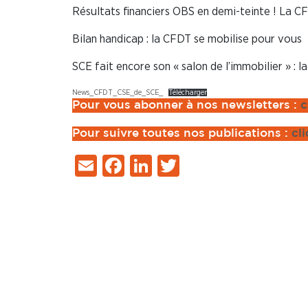
Résultats financiers OBS en demi-teinte ! La C
Bilan handicap : la CFDT se mobilise pour vous
SCE fait encore son « salon de l’immobilier » : 
News_CFDT_CSE_de_SCE_
Télécharger
Pour vous abonner à nos newsletters :
c
Pour suivre toutes nos publications :
cli
Email
Facebook
LinkedIn
Twitter