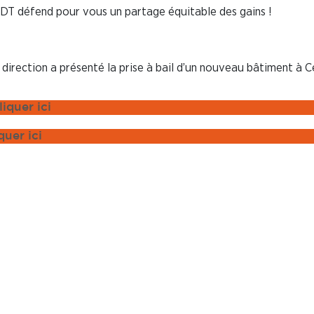
FDT défend pour vous un partage équitable des gains !
la direction a présenté la prise à bail d’un nouveau bâtiment à 
liquer ici
q
uer ici