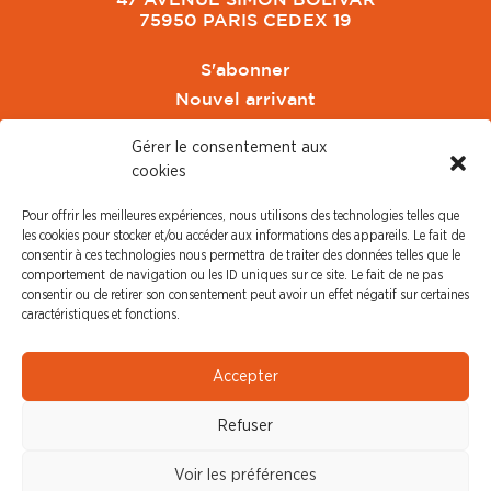
47 AVENUE SIMON BOLIVAR
75950 PARIS CEDEX 19
S'abonner
Nouvel arrivant
Pacte de Pouvoir de Vivre
Gérer le consentement aux
Toute l'actu CFDT Orange
cookies
CFDT
Pour offrir les meilleures expériences, nous utilisons des technologies telles que
CFDT Cadres
les cookies pour stocker et/ou accéder aux informations des appareils. Le fait de
CFDT Retraités
consentir à ces technologies nous permettra de traiter des données telles que le
comportement de navigation ou les ID uniques sur ce site. Le fait de ne pas
L'UFFA
consentir ou de retirer son consentement peut avoir un effet négatif sur certaines
CFDT F3C
caractéristiques et fonctions.
PRESSE
Accepter
Communiqué de Presse
Refuser
Revue de Presse
Nous contacter
Voir les préférences