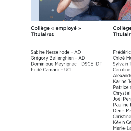
Collège « employé »
Collège
Titulaires
Titulai
Sabine Nesselrode – AD
Frédéric
Grégory Ballenghien – AD
Chloé Me
Dominique Meyrignac – DSCE IDF
Sylvain 
Fodé Camara – UCI
Caroline
Alexandr
Karine T
Patrice 
Chryste
Joël Per
Pauline
Denis M
Christin
Kévin C
Marie-La