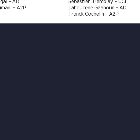
igal – AD
Sébastien Tremblay – UCI
umani – A2P
Lahoucène Gaanoun – AD
Franck Cochelin – A2P