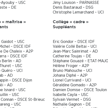
l-Ayouby – USC
Jimy Louison – PARNASSE
este – DE
Denis Bastaraud – DSG
Christophe Lemarchand – UCI
 « maîtrise »
Collège « cadre »
ants
Suppléants
e Gaidot – USC
Eric Gondor – DSCE IDF
Michel – DSCE IDF
Valérie Collé Beltai – UCI
e De Chaleix – A2P
Jean-Marc Sainrimat – AD
arra – DSCE IDF
Catherine Toujas – DE
 Berlin – AD
Stéphane Gouazé – ETAT-MAJ
Thuret – USC
Hélène Froger – A2P
e Quéro – UCI
Bruno Mahouche – UCI
ab – AD
Johana Diphé – A2P
appin – DSCE Dijon
Lionel Currivand – UCI
éi – AD
Géraldine Gomado – A2P
e Isnard – USC
Damien Domise – DSCE Toulon
uillin – USC
Isabelle Cayla – USC
 Connan – DSCE St-Brieuc
Sylvain Vermet – DSG
Hareng – USC
Nathalie Gagnon – DE