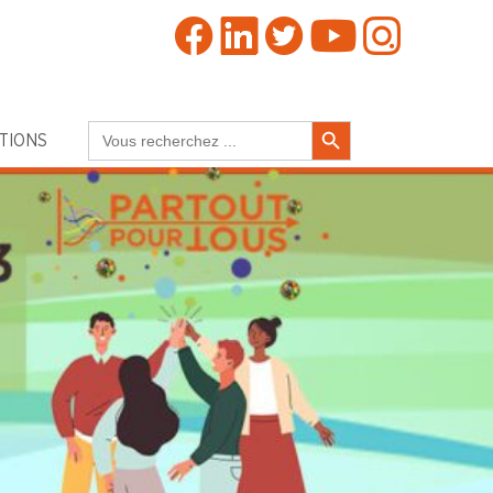
Search Button
Search
TIONS
for: