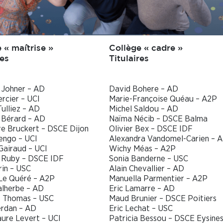
 « maîtrise »
Collège « cadre »
res
Titulaires
 Johner – AD
David Bohere – AD
rcier – UCI
Marie-Françoise Quéau – A2P
Tulliez – AD
Michel Saldou – AD
 Bérard – AD
Naïma Nécib – DSCE Balma
e Bruckert – DSCE Dijon
Olivier Bex – DSCE IDF
engo – UCI
Alexandra Vandomel-Carien – 
Gairaud – UCI
Wichy Méas – A2P
l Ruby – DSCE IDF
Sonia Banderne – USC
rin – USC
Alain Chevallier – AD
 Le Quéré – A2P
Manuella Parmentier – A2P
alherbe – AD
Eric Lamarre – AD
e Thomas – USC
Maud Brunier – DSCE Poitiers
erdan – AD
Eric Lechat – USC
ure Levert – UCI
Patricia Bessou – DSCE Eysine