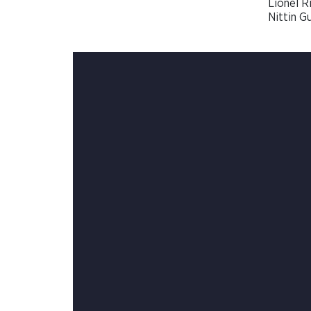
Lionel R
Nittin G