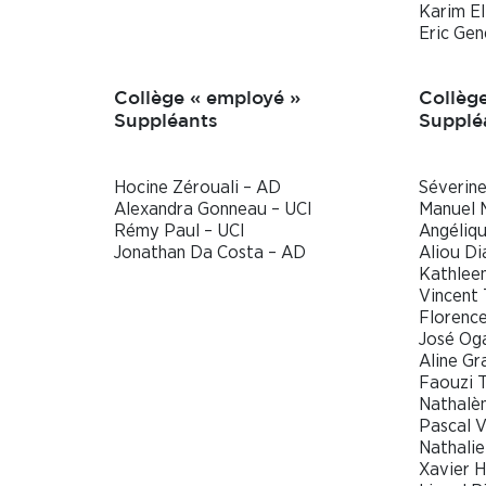
Karim E
Eric Gen
Collège « employé »
Collège
Suppléants
Supplé
Hocine Zérouali – AD
Séverin
Alexandra Gonneau – UCI
Manuel 
Rémy Paul – UCI
Angéliqu
Jonathan Da Costa – AD
Aliou Di
Kathleen
Vincent 
Florenc
José Og
Aline Gr
Faouzi T
Nathalèn
Pascal V
Nathalie
Xavier 