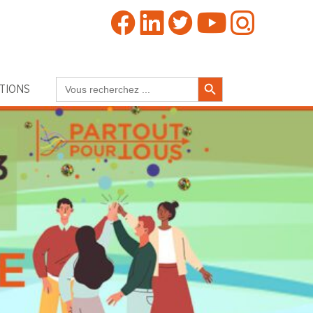
Search Button
Search
TIONS
for: