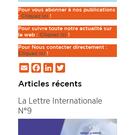
Pour vous abonner à nos publications
:
Cliquez ici
!
Pour suivre toute notre actualité sur
le web :
Cliquez ici
!
Pour Nous contacter directement :
Cliquez ici
!
Email
Facebook
LinkedIn
Twitter
Articles récents
La Lettre Internationale
N°9