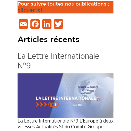
Pour suivre toutes nos publications :
cliq
uer ici
Email
Facebook
LinkedIn
Twitter
Articles récents
La Lettre Internationale
N°9
La Lettre Internationale N°9 L’Europe à deux
vitesses Actualités S1 du Comité Groupe