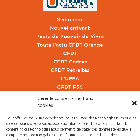
S'abonner
Nouvel arrivant
Pacte de Pouvoir de Vivre
Toute l'actu CFDT Orange
CFDT
CFDT Cadres
CFDT Retraités
L'UFFA
CFDT F3C
Gérer le consentement aux
PRESSE
cookies
Communiqué de Presse
Pour offrir les meilleures expériences, nous utilisons des technologies telles que les
Revue de Presse
cookies pour stocker et/ou accéder aux informations des appareils. Le fait de
consentir à ces technologies nous permettra de traiter des données telles que le
Nous contacter
comportement de navigation ou les ID uniques sur ce site. Le fait de ne pas