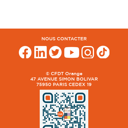
NOUS CONTACTER
© CFDT Orange
47 AVENUE SIMON BOLIVAR
75950 PARIS CEDEX 19