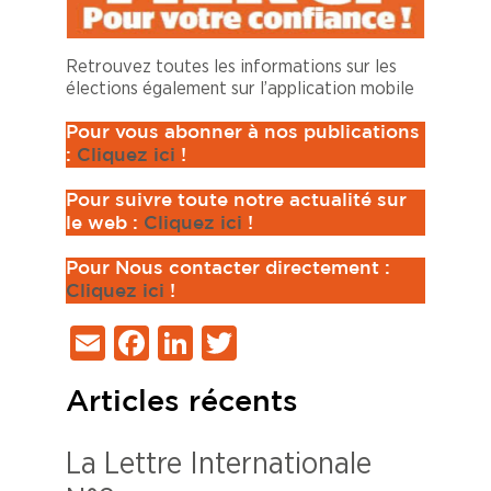
Retrouvez toutes les informations sur les
élections également sur l’application mobile
Pour vous abonner à nos publications
:
Cliquez ici
!
Pour suivre toute notre actualité sur
le web :
Cliquez ici
!
Pour Nous contacter directement :
Cliquez ici
!
Email
Facebook
LinkedIn
Twitter
Articles récents
La Lettre Internationale