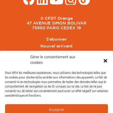
© CFDT Orange
47 AVENUE SIMON BOLIVAR
75950 PARIS CEDEX 19
S'abonner
Nouvel arrivant
Pacte de Pouvoir de Vivre
Gérer le consentement aux
Toute l'actu CFDT Orange
cookies
CFDT
Pour offrir les meilleures expériences, nous utilisons des technologies telles que
CFDT Cadres
les cookies pour stocker et/ou accéder aux informations des appareils. Le fait de
CFDT Retraités
consentir à ces technologies nous permettra de traiter des données telles que le
comportement de navigation ou les ID uniques sur ce site. Le fait de ne pas
L'UFFA
consentir ou de retirer son consentement peut avoir un effet négatif sur certaines
CFDT F3C
caractéristiques et fonctions.
PRESSE
Accepter