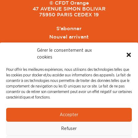
© CFDT Orange
47 AVENUE SIMON BOLIVAR
75950 PARIS CEDEX 19
S'abonner
Nouvel arrivant
Pacte de Pouvoir de Vivre
Gérer le consentement aux
Toute l'actu CFDT Orange
cookies
CFDT
Pour offrir les meilleures expériences, nous utilisons des technologies telles que
CFDT Cadres
les cookies pour stocker et/ou accéder aux informations des appareils. Le fait de
CFDT Retraités
consentir à ces technologies nous permettra de traiter des données telles que le
comportement de navigation ou les ID uniques sur ce site. Le fait de ne pas
L'UFFA
consentir ou de retirer son consentement peut avoir un effet négatif sur certaines
CFDT F3C
caractéristiques et fonctions.
PRESSE
Accepter
Communiqué de Presse
Refuser
Revue de Presse