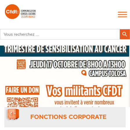
Search
Search Butt
for:
FONCTIONS CORPORATE