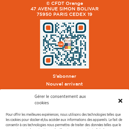
© CFDT Orange
47 AVENUE SIMON BOLIVAR
75950 PARIS CEDEX 19
S'abonner
Nouvel arrivant
Pacte de Pouvoir de Vivre
Gérer le consentement aux
Toute l'actu CFDT Orange
cookies
CFDT
Pour offrir les meilleures expériences, nous utilisons des technologies telles que
CFDT Cadres
les cookies pour stocker et/ou accéder aux informations des appareils. Le fait de
CFDT Retraités
consentir à ces technologies nous permettra de traiter des données telles que le