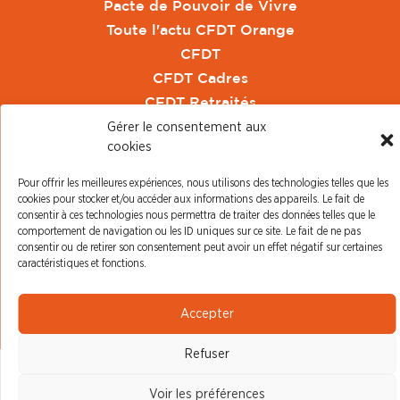
Pacte de Pouvoir de Vivre
Toute l'actu CFDT Orange
CFDT
CFDT Cadres
CFDT Retraités
L'UFFA
Gérer le consentement aux
cookies
CFDT F3C
Pour offrir les meilleures expériences, nous utilisons des technologies telles que les
PRESSE
cookies pour stocker et/ou accéder aux informations des appareils. Le fait de
consentir à ces technologies nous permettra de traiter des données telles que le
Communiqué de Presse
comportement de navigation ou les ID uniques sur ce site. Le fait de ne pas
consentir ou de retirer son consentement peut avoir un effet négatif sur certaines
Revue de Presse
caractéristiques et fonctions.
Nous contacter
Accepter
© CFDT Orange |
Mentions Légales
|
Protection des
données personnelles
Refuser
Voir les préférences