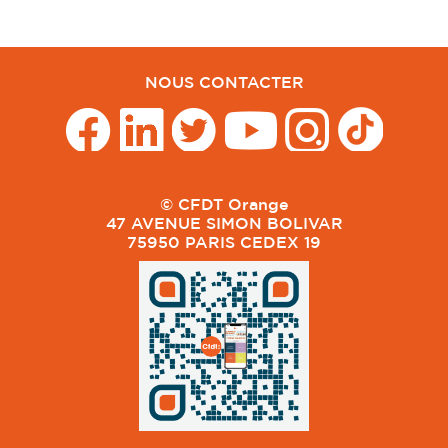
NOUS CONTACTER
© CFDT Orange
47 AVENUE SIMON BOLIVAR
75950 PARIS CEDEX 19