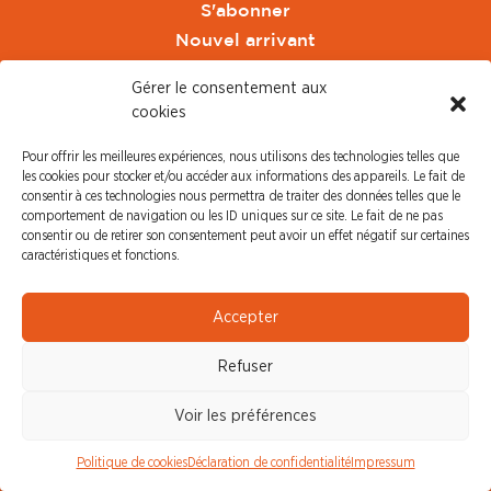
S'abonner
Nouvel arrivant
Pacte de Pouvoir de Vivre
Gérer le consentement aux
Toute l'actu CFDT Orange
cookies
CFDT
Pour offrir les meilleures expériences, nous utilisons des technologies telles que
CFDT Cadres
les cookies pour stocker et/ou accéder aux informations des appareils. Le fait de
CFDT Retraités
consentir à ces technologies nous permettra de traiter des données telles que le
comportement de navigation ou les ID uniques sur ce site. Le fait de ne pas
L'UFFA
consentir ou de retirer son consentement peut avoir un effet négatif sur certaines
CFDT F3C
caractéristiques et fonctions.
PRESSE
Accepter
Communiqué de Presse
Refuser
Revue de Presse
Nous contacter
Voir les préférences
© CFDT Orange |
Mentions Légales
|
Protection des
Politique de cookies
Déclaration de confidentialité
Impressum
données personnelles