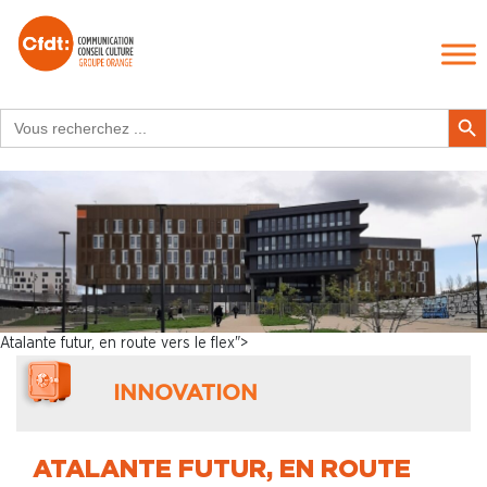
Search
Search Butt
for:
Atalante futur, en route vers le flex">
INNOVATION
ATALANTE FUTUR, EN ROUTE