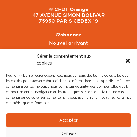
© CFDT Orange
47 AVENUE SIMON BOLIVAR
75950 PARIS CEDEX 19
S'abonner
Nouvel arrivant
Pacte de Pouvoir de Vivre
Gérer le consentement aux
Toute l'actu CFDT Orange
cookies
CFDT
Pour offrir les meilleures expériences, nous utilisons des technologies telles que
CFDT Cadres
les cookies pour stocker et/ou accéder aux informations des appareils. Le fait de
CFDT Retraités
consentir à ces technologies nous permettra de traiter des données telles que le
comportement de navigation ou les ID uniques sur ce site. Le fait de ne pas
L'UFFA
consentir ou de retirer son consentement peut avoir un effet négatif sur certaines
CFDT F3C
caractéristiques et fonctions.
PRESSE
Accepter
Communiqué de Presse
Refuser
Revue de Presse