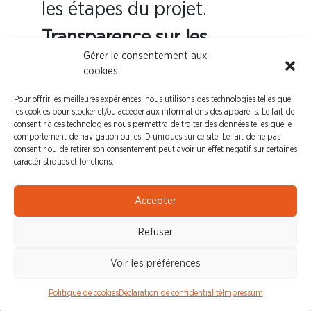
les étapes du projet.
Transparence sur les
Gérer le consentement aux
arbitrages
: Communiquer
cookies
de façon transparente sur
Pour offrir les meilleures expériences, nous utilisons des technologies telles que
les choix réalisés, les
les cookies pour stocker et/ou accéder aux informations des appareils. Le fait de
consentir à ces technologies nous permettra de traiter des données telles que le
marges de manœuvre
comportement de navigation ou les ID uniques sur ce site. Le fait de ne pas
restantes et les critères
consentir ou de retirer son consentement peut avoir un effet négatif sur certaines
caractéristiques et fonctions.
d’arbitrage, notamment sur
les aspects économiques et
Accepter
environnementaux.
Refuser
Refuser la salle « pépinière
Voir les préférences
»
: Les stagiaires et
alternants doivent être
Politique de cookies
Déclaration de confidentialité
Impressum