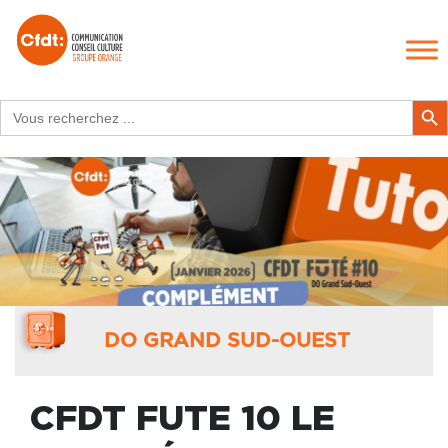
Search
Search Butt
for:
DO GRAND SUD-OUEST
CFDT FUTE 10 LE