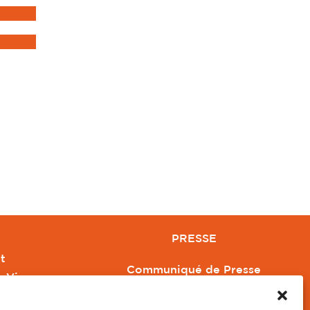
PRESSE
t
Communiqué de Presse
e Vivre
Revue de Presse
Orange
Nous contacter