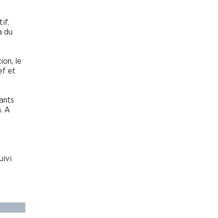
if.
à du
ion, le
ef et
tants
. A
uivi