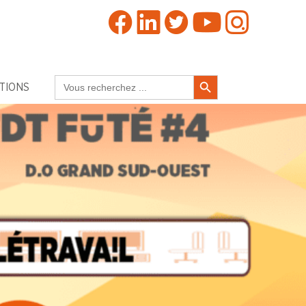
Search Button
Search
TIONS
for: