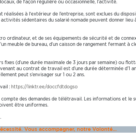
ocaux, de façon régulière ou occasionnelle, l’activité.
 réalisées à l‘extérieur de l’entreprise, sont exclues du disposit
s activités sédentaires du salarié nomade peuvent donner lieu 
cro ordinateur, et de ses équipements de sécurité et de connex
r d’un meuble de bureau, d’un caisson de rangement fermant à cl
rs fixes (d’une durée maximale de 3 jours par semaine) ou flot
avenant au contrat de travail est d’une durée déterminée d’1 an
llement peut s’envisager sur 1 ou 2 ans.
vail :
https://linktr.ee/doccfdtdogso
 compte des demandes de télétravail. Les informations et le s
oivent être uniformes.
sujet.
Nécessité. Vous accompagner, notre Volonté…