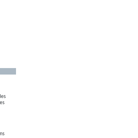
les
les
ons