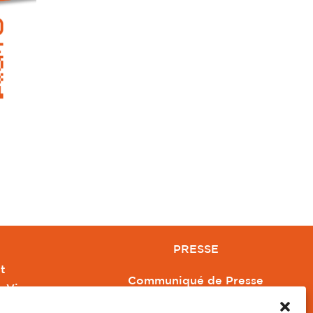
PRESSE
t
Communiqué de Presse
e Vivre
Revue de Presse
Orange