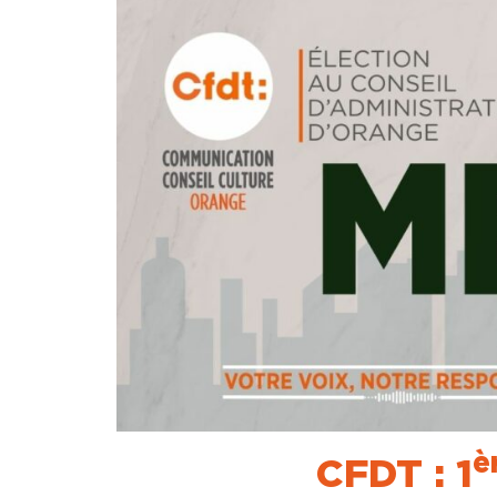
è
CFDT : 1