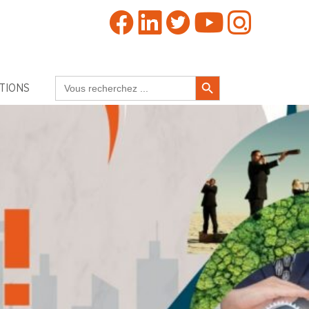
Search Button
Search
TIONS
for: