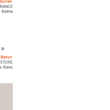
durier
FRANCE
Balma
 »
 Batut
 STORE
s-Bains