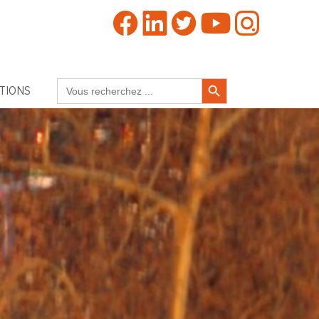
Search Button
Search
TIONS
for: