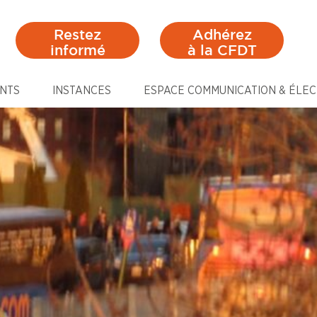
Restez
Adhérez
informé
à la CFDT
NTS
INSTANCES
ESPACE COMMUNICATION & ÉLEC