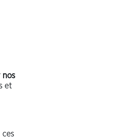
 nos
s et
 ces