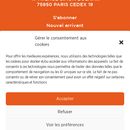
75950 PARIS CEDEX 19
S'abonner
Nouvel arrivant
Pacte de Pouvoir de Vivre
Gérer le consentement aux
Toute l'actu CFDT Orange
cookies
CFDT
Pour offrir les meilleures expériences, nous utilisons des technologies telles que
CFDT Cadres
les cookies pour stocker et/ou accéder aux informations des appareils. Le fait de
CFDT Retraités
consentir à ces technologies nous permettra de traiter des données telles que le
comportement de navigation ou les ID uniques sur ce site. Le fait de ne pas
L'UFFA
consentir ou de retirer son consentement peut avoir un effet négatif sur certaines
CFDT F3C
caractéristiques et fonctions.
PRESSE
Accepter
Communiqué de Presse
Refuser
Revue de Presse
Nous contacter
Voir les préférences