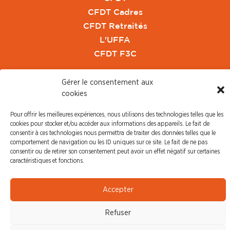
CFDT Cadres
CFDT Retraités
L'UFFA
CFDT F3C
PRESSE
Gérer le consentement aux
cookies
Communiqué de Presse
Revue de Presse
Pour offrir les meilleures expériences, nous utilisons des technologies telles que les
cookies pour stocker et/ou accéder aux informations des appareils. Le fait de
Nous contacter
consentir à ces technologies nous permettra de traiter des données telles que le
comportement de navigation ou les ID uniques sur ce site. Le fait de ne pas
© CFDT Orange |
Mentions Légales
|
Protection des
consentir ou de retirer son consentement peut avoir un effet négatif sur certaines
caractéristiques et fonctions.
données personnelles
Accepter
Refuser