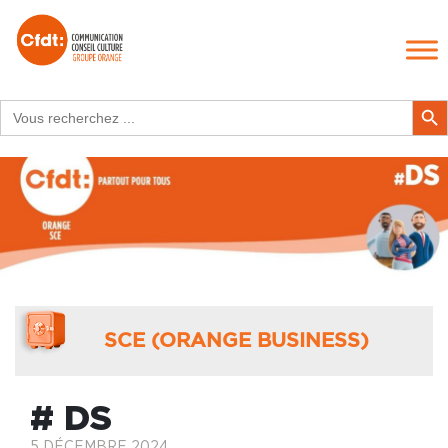
Search
Search Butt
for:
SCE (ORANGE BUSINESS)
# DS
5 DÉCEMBRE 2024